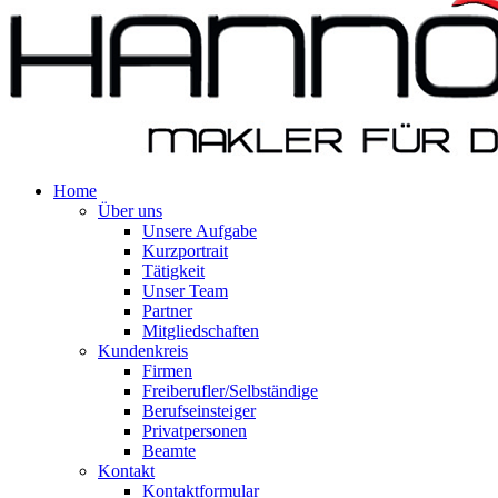
Home
Über uns
Unsere Aufgabe
Kurzportrait
Tätigkeit
Unser Team
Partner
Mitgliedschaften
Kundenkreis
Firmen
Freiberufler/Selbständige
Berufseinsteiger
Privatpersonen
Beamte
Kontakt
Kontaktformular