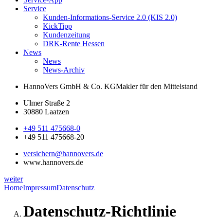
Service
Kunden-Informations-Service 2.0 (KIS 2.0)
KickTipp
Kundenzeitung
DRK-Rente Hessen
News
News
News-Archiv
HannoVers GmbH & Co. KG
Makler für den Mittelstand
Ulmer Straße 2
30880 Laatzen
+49 511 475668-0
+49 511 475668-20
versichern@hannovers.de
www.hannovers.de
weiter
Home
Impressum
Datenschutz
Datenschutz-Richtlinie