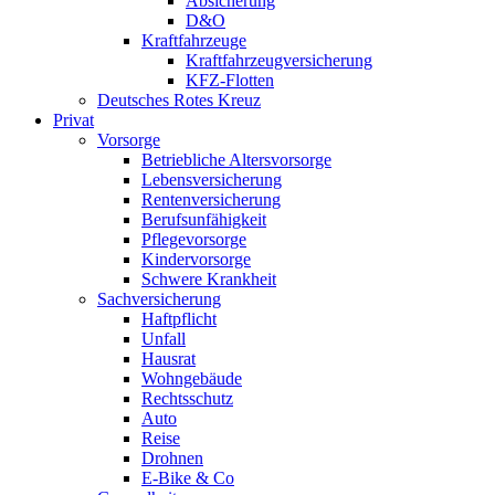
Absicherung
D&O
Kraftfahrzeuge
Kraftfahrzeugversicherung
KFZ-Flotten
Deutsches Rotes Kreuz
Privat
Vorsorge
Betriebliche Altersvorsorge
Lebensversicherung
Rentenversicherung
Berufsunfähigkeit
Pflegevorsorge
Kindervorsorge
Schwere Krankheit
Sachversicherung
Haftpflicht
Unfall
Hausrat
Wohngebäude
Rechtsschutz
Auto
Reise
Drohnen
E-Bike & Co