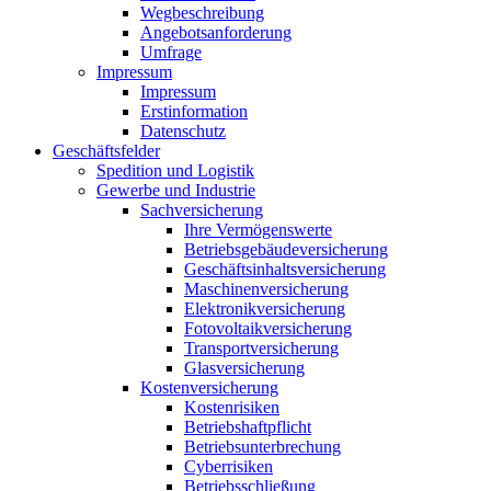
Wegbeschreibung
Angebotsanforderung
Umfrage
Impressum
Impressum
Erstinformation
Datenschutz
Geschäftsfelder
Spedition und Logistik
Gewerbe und Industrie
Sachversicherung
Ihre Vermögenswerte
Betriebsgebäudeversicherung
Geschäftsinhaltsversicherung
Maschinenversicherung
Elektronikversicherung
Fotovoltaikversicherung
Transportversicherung
Glasversicherung
Kostenversicherung
Kostenrisiken
Betriebshaftpflicht
Betriebsunterbrechung
Cyberrisiken
Betriebsschließung