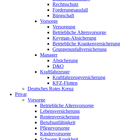
Rechtsschutz
Forderungsausfall
Bürgschaft
Vorsorge
Versorgung
Betriebliche Altersvorsorge
Keyman-Absicherung
Betriebliche Krankenversicherung
Gruppenunfallversicherung
Manager
Absicherung
D&O
Kraftfahrzeuge
Kraftfahrzeugversicherung
KFZ-Flotten
Deutsches Rotes Kreuz
Privat
Vorsorge
Betriebliche Altersvorsorge
Lebensversicherung
Rentenversicherung
Berufsunfähigkeit
Pflegevorsorge
Kindervorsorge
Schwere Krankheit