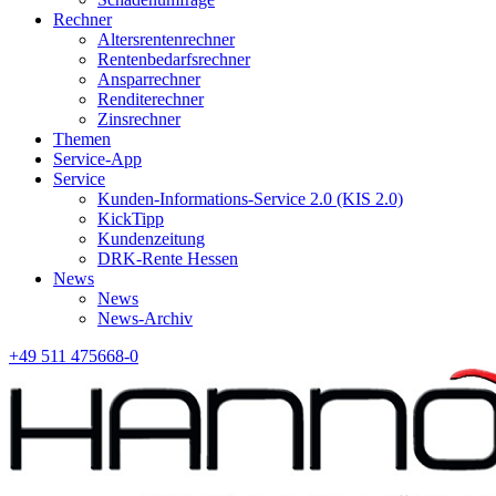
Rechner
Altersrentenrechner
Rentenbedarfsrechner
Ansparrechner
Renditerechner
Zinsrechner
Themen
Service-App
Service
Kunden-Informations-Service 2.0 (KIS 2.0)
KickTipp
Kundenzeitung
DRK-Rente Hessen
News
News
News-Archiv
+49 511 475668-0