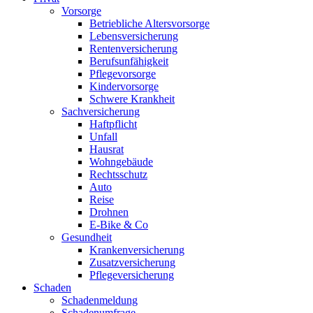
Vorsorge
Betriebliche Altersvorsorge
Lebensversicherung
Rentenversicherung
Berufsunfähigkeit
Pflegevorsorge
Kindervorsorge
Schwere Krankheit
Sachversicherung
Haftpflicht
Unfall
Hausrat
Wohngebäude
Rechtsschutz
Auto
Reise
Drohnen
E-Bike & Co
Gesundheit
Krankenversicherung
Zusatzversicherung
Pflegeversicherung
Schaden
Schadenmeldung
Schadenumfrage