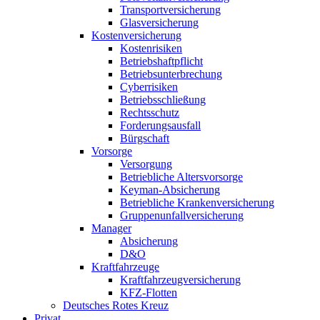
Transportversicherung
Glasversicherung
Kostenversicherung
Kostenrisiken
Betriebshaftpflicht
Betriebsunterbrechung
Cyberrisiken
Betriebsschließung
Rechtsschutz
Forderungsausfall
Bürgschaft
Vorsorge
Versorgung
Betriebliche Altersvorsorge
Keyman-Absicherung
Betriebliche Krankenversicherung
Gruppenunfallversicherung
Manager
Absicherung
D&O
Kraftfahrzeuge
Kraftfahrzeugversicherung
KFZ-Flotten
Deutsches Rotes Kreuz
Privat