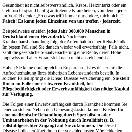
Gesundheit ist nicht selbstverständlich. Krebs, Herzinfarkt oder ein
Gehirnschlag sind häufig auftretende Krankheiten, von denen jeder
im Vorfeld denkt: „So etwas trifft immer nur andere, mich nicht.“
Falsch! Es kann jeden Einzelnen von uns treffen - jederzeit.
Beispielsweise erleiden
jedes Jahr 300.000 Menschen in
Deutschland einen Herzinfarkt.
Nach einer
Krankenhausbehandlung folgt der Aufenthalt in einer Reha-Klinik.
Im besten Fall sind Sie danach wieder voll erwerbsfähig. Falls nicht,
zahlt die gesetzliche Sozialversicherung eine Rente, deren Höhe
ungewiss und aller Voraussicht nach nicht ausreichend ist.
Haben Sie keine umfangreichen Ersparnisse, ist es düster um die
Aufrechterhaltung Ihres bisherigen Lebensstandards bestellt. In
solchen Fällen springt die Dread Disease Versicherung ein.
Sie stellt
Ihnen im Falle einer schweren Krankheit, bei
Pflegebedürftigkeit oder Erwerbsunfähigkeit das nötige Kapital
zur Verfügung.
Die Folgen einer Erwerbsunfähigkeit durch Krankheit kommen Sie
teuer zu stehen: Neben den Genesungskosten können
Kosten für
eine medizinische Behandlung durch Spezialisten oder
Umbauarbeiten in der Wohnung durch Invalidität (z. B.
rollstuhlgerechter Zugang) auf Sie zukommen.
Die Dread
Disease Police eröffnet Ihnen die verschiedensten Möglichkeiten,