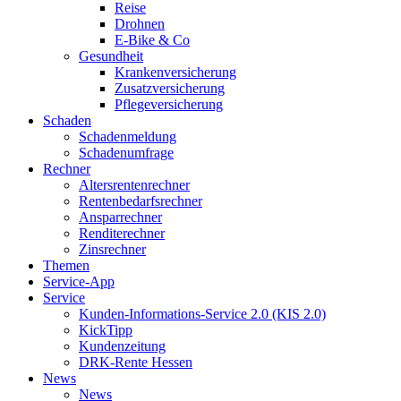
Reise
Drohnen
E-Bike & Co
Gesundheit
Krankenversicherung
Zusatzversicherung
Pflegeversicherung
Schaden
Schadenmeldung
Schadenumfrage
Rechner
Altersrentenrechner
Rentenbedarfsrechner
Ansparrechner
Renditerechner
Zinsrechner
Themen
Service-App
Service
Kunden-Informations-Service 2.0 (KIS 2.0)
KickTipp
Kundenzeitung
DRK-Rente Hessen
News
News