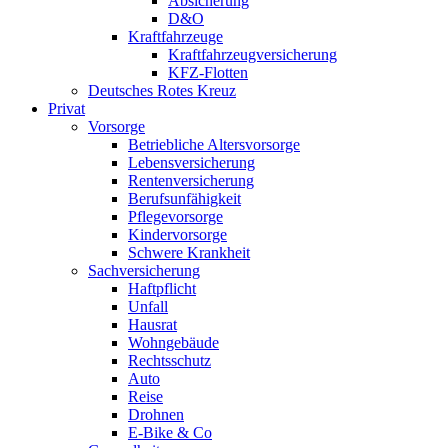
Absicherung
D&O
Kraftfahrzeuge
Kraftfahrzeugversicherung
KFZ-Flotten
Deutsches Rotes Kreuz
Privat
Vorsorge
Betriebliche Altersvorsorge
Lebensversicherung
Rentenversicherung
Berufsunfähigkeit
Pflegevorsorge
Kindervorsorge
Schwere Krankheit
Sachversicherung
Haftpflicht
Unfall
Hausrat
Wohngebäude
Rechtsschutz
Auto
Reise
Drohnen
E-Bike & Co